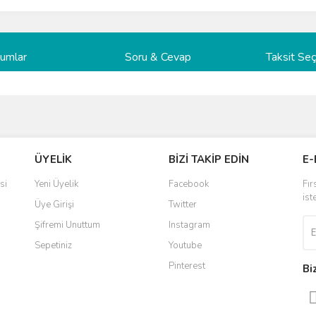
rumlar
Soru & Cevap
Taksit Seç
ve diğer konularda yetersiz gördüğünüz noktaları öneri formunu kullanarak taraf
Bu ürüne ilk yorumu siz yapın!
Ürün hakkında henüz soru sorulmamış.
ÜYELİK
BİZİ TAKİP EDİN
E-
r.
Yorum Yaz
Soru Sor
si
Yeni Üyelik
Facebook
Fır
ist
Üye Girişi
Twitter
Şifremi Unuttum
Instagram
Sepetiniz
Youtube
Pinterest
Bi