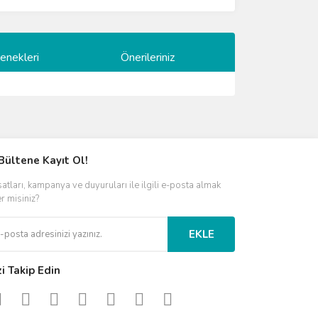
enekleri
Önerileriniz
ımıza iletebilirsiniz.
Bültene Kayıt Ol!
satları, kampanya ve duyuruları ile ilgili e-posta almak
er misiniz?
EKLE
zi Takip Edin