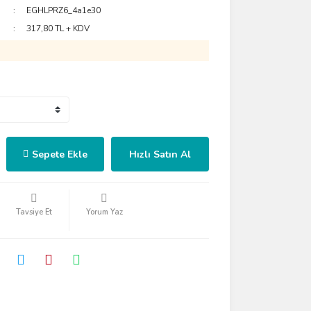
EGHLPRZ6_4a1e30
317,80 TL + KDV
Sepete Ekle
Hızlı Satın Al
Tavsiye Et
Yorum Yaz