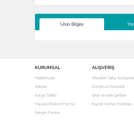
Ürün Bilgisi
Yo
Bu ürünün fiyat bilgisi, resim, ürün açıklamalarında 
Görüş ve önerileriniz için teşekkür ederiz.
KURUMSAL
ALIŞVERİŞ
Ürün resmi kalitesiz, bozuk veya görüntülenemiyo
Ürün açıklamasında eksik bilgiler bulunuyor.
Hakkımızda
Mesafeli Satış Sözleşme
Ürün bilgilerinde hatalar bulunuyor.
İletişim
Gizlilik ve Güvenlik
Ürün fiyatı diğer sitelerden daha pahalı.
Kargo Takibi
İptal ve İade Şartları
Bu ürüne benzer farklı alternatifler olmalı.
Havale Bildirim Formu
Kişisel Veriler Politikası
İletişim Formu