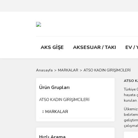
AKS GİŞE
AKSESUAR / TAKI
EV /
Anasayfa
MARKALAR
ATSO KADIN GİRİŞİMCİLERİ
ATSO K
Ürün Grupları
Türkiye 
hayata g
ATSO KADIN GİRİŞİMCİLERİ
kurulan 
Ülkemizd
MARKALAR
belirlem
gelişti
çalışmal
Hızlı Arama