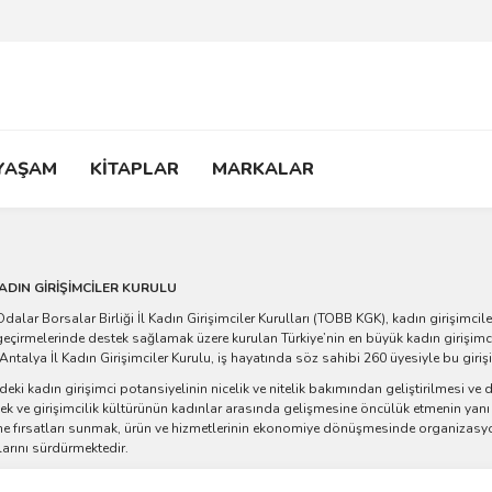
 YAŞAM
KİTAPLAR
MARKALAR
ADIN GİRİŞİMCİLER KURULU
Odalar Borsalar Birliği İl Kadın Girişimciler Kurulları (TOBB KGK), kadın girişimcilere
eçirmelerinde destek sağlamak üzere kurulan Türkiye’nin en büyük kadın girişimc
Antalya İl Kadın Girişimciler Kurulu, iş hayatında söz sahibi 260 üyesiyle bu giriş
eki kadın girişimci potansiyelinin nicelik ve nitelik bakımından geliştirilmesi ve
ek ve girişimcilik kültürünün kadınlar arasında gelişmesine öncülük etmenin yanı sı
rme fırsatları sunmak, ürün ve hizmetlerinin ekonomiye dönüşmesinde organizasy
arını sürdürmektedir.