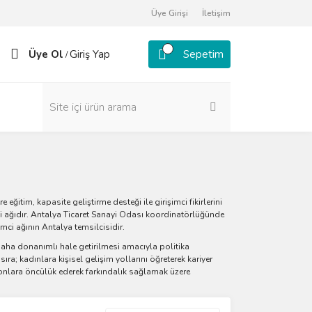
Üye Girişi
İletişim
Üye Ol
Giriş Yap
Sepetim
/
 eğitim, kapasite geliştirme desteği ile girişimci fikirlerini
i ağıdır. Antalya Ticaret Sanayi Odası koordinatörlüğünde
imci ağının Antalya temsilcisidir.
 daha donanımlı hale getirilmesi amacıyla politika
ra; kadınlara kişisel gelişim yollarını öğreterek kariyer
onlara öncülük ederek farkındalık sağlamak üzere