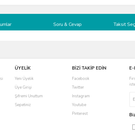
rumlar
Soru & Cevap
Taksit Seç
ve diğer konularda yetersiz gördüğünüz noktaları öneri formunu kullanarak taraf
Bu ürüne ilk yorumu siz yapın!
Ürün hakkında henüz soru sorulmamış.
ÜYELİK
BİZİ TAKİP EDİN
E-
r.
Yorum Yaz
Soru Sor
si
Yeni Üyelik
Facebook
Fır
ist
Üye Girişi
Twitter
Şifremi Unuttum
Instagram
Sepetiniz
Youtube
Pinterest
Bi