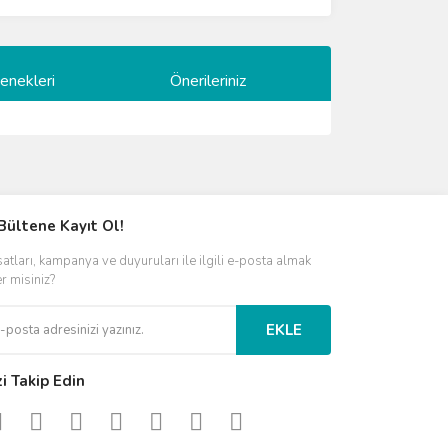
enekleri
Önerileriniz
ımıza iletebilirsiniz.
Bültene Kayıt Ol!
satları, kampanya ve duyuruları ile ilgili e-posta almak
er misiniz?
EKLE
zi Takip Edin