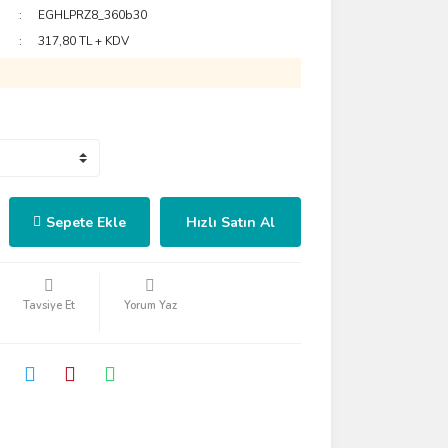
EGHLPRZ8_360b30
317,80 TL + KDV
Sepete Ekle
Hızlı Satın Al
Tavsiye Et
Yorum Yaz