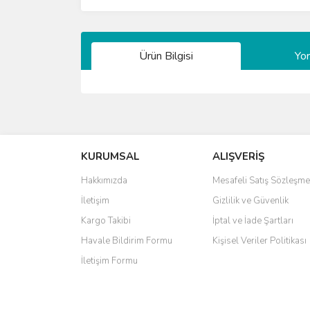
Ürün Bilgisi
Yo
Bu ürünün fiyat bilgisi, resim, ürün açıklamalarında 
Görüş ve önerileriniz için teşekkür ederiz.
KURUMSAL
ALIŞVERİŞ
Ürün resmi kalitesiz, bozuk veya görüntülenemiyo
Ürün açıklamasında eksik bilgiler bulunuyor.
Hakkımızda
Mesafeli Satış Sözleşme
Ürün bilgilerinde hatalar bulunuyor.
İletişim
Gizlilik ve Güvenlik
Ürün fiyatı diğer sitelerden daha pahalı.
Kargo Takibi
İptal ve İade Şartları
Bu ürüne benzer farklı alternatifler olmalı.
Havale Bildirim Formu
Kişisel Veriler Politikası
İletişim Formu